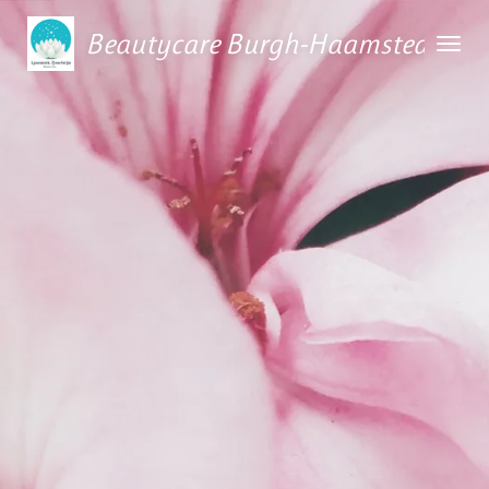
Ga
Beautycare Burgh-Haamstede
direct
naar
de
hoofdinhoud