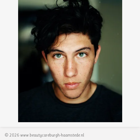
© 2026 www.
beautycareburgh-haamstede.nl